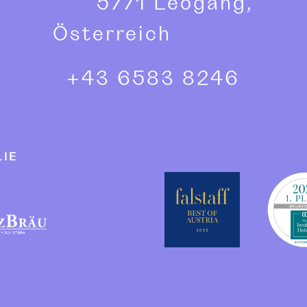
5771 Leogang,
Österreich
+43 6583 8246
IE