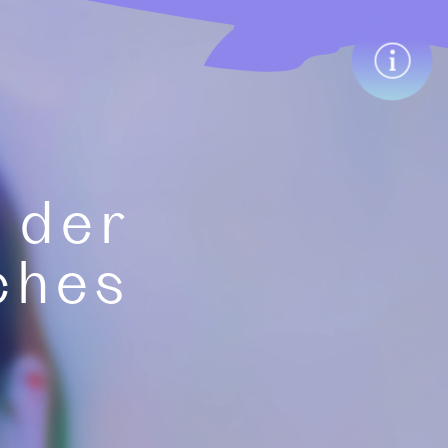
 der
ches
d