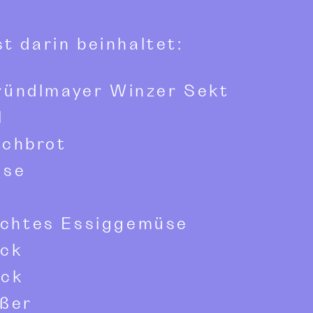
t darin beinhaltet:
ründlmayer Winzer Sekt
l
uchbrot
äse
chtes Essiggemüse
eck
eck
ißer