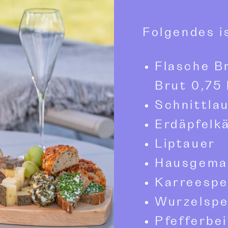
Folgendes is
Flasche B
Brut 0,75 
Schnittla
Erdäpfelk
Liptauer
Hausgema
Karreesp
Wurzelsp
Pfefferbe