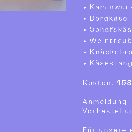
Kaminwur
Bergkäse
Schafskäs
Weintrau
Knäckebr
Käsestang
Kosten:
158
Anmeldung: 
Vorbestellu
Für unsere 