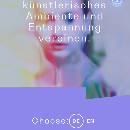
künstlerisches
Ambiente und
Entspannung
vereinen.
Choose:
DE
EN