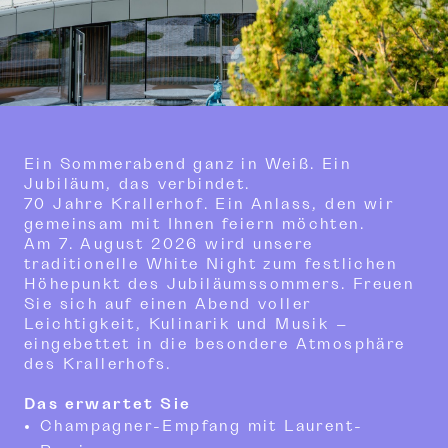
Ein Sommerabend ganz in Weiß. Ein
Jubiläum, das verbindet.
70 Jahre Krallerhof. Ein Anlass, den wir
gemeinsam mit Ihnen feiern möchten.
Am 7. August 2026 wird unsere
traditionelle White Night zum festlichen
Höhepunkt des Jubiläumssommers. Freuen
Sie sich auf einen Abend voller
Leichtigkeit, Kulinarik und Musik –
eingebettet in die besondere Atmosphäre
des Krallerhofs.
Das erwartet Sie
Champagner-Empfang mit Laurent-